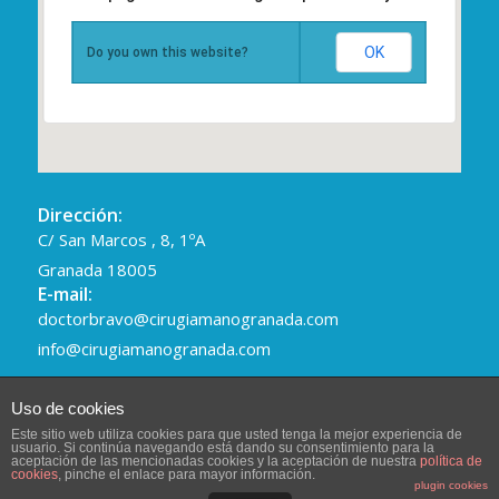
OK
Do you own this website?
Dirección:
C/ San Marcos , 8, 1ºA
Granada 18005
E-mail:
doctorbravo@cirugiamanogranada.com
info@cirugiamanogranada.com
Uso de cookies
Este sitio web utiliza cookies para que usted tenga la mejor experiencia de
usuario. Si continúa navegando está dando su consentimiento para la
aceptación de las mencionadas cookies y la aceptación de nuestra
política de
cookies
, pinche el enlace para mayor información.
© Copyright - Cirugia Mano Granada -
Aviso legal
-
Enfold Theme by
plugin cookies